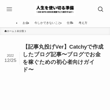
お金
今しかできないこと
仕事
考え方
ホーム
未分類
【記事丸投げVer】Catchyで作成
したブログ記事〜ブログでお金
2022
12/25
を稼ぐための初心者向けガイ
ド〜