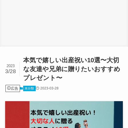
本気で嬉しい出産祝い10選〜大切
2023
な友達や兄弟に贈りたいおすすめ
3/28
プレゼント〜
広告
2023-03-28
未分類