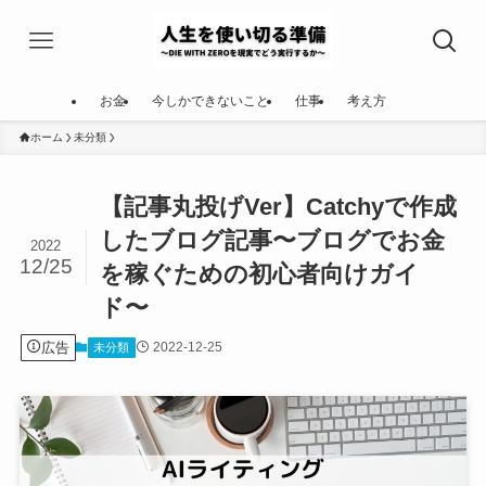
お金
今しかできないこと
仕事
考え方
ホーム
未分類
【記事丸投げVer】Catchyで作成
したブログ記事〜ブログでお金
2022
12/25
を稼ぐための初心者向けガイ
ド〜
広告
2022-12-25
未分類